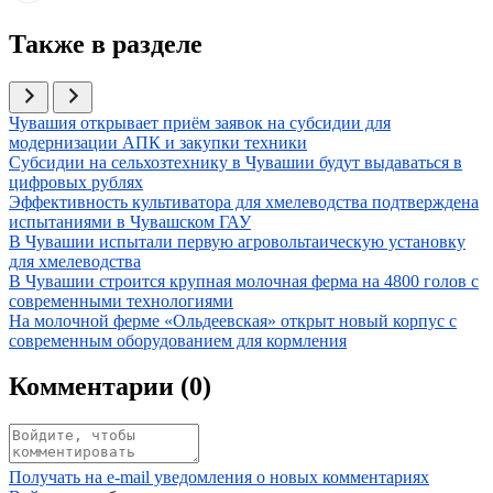
Также в разделе
Иллюстрация новости
Чувашия открывает приём заявок на субсидии для
модернизации АПК и закупки техники
Иллюстрация новости
Субсидии на сельхозтехнику в Чувашии будут выдаваться в
цифровых рублях
Иллюстрация новости
Эффективность культиватора для хмелеводства подтверждена
испытаниями в Чувашском ГАУ
Иллюстрация новости
В Чувашии испытали первую агровольтаическую установку
для хмелеводства
Иллюстрация новости
В Чувашии строится крупная молочная ферма на 4800 голов с
современными технологиями
Иллюстрация новости
На молочной ферме «Ольдеевская» открыт новый корпус с
современным оборудованием для кормления
Комментарии (
0
)
Получать на e‑mail уведомления о новых комментариях