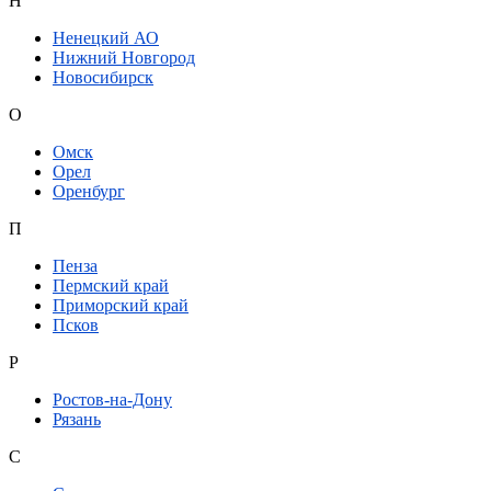
Н
Ненецкий АО
Нижний Новгород
Новосибирск
О
Омск
Орел
Оренбург
П
Пенза
Пермский край
Приморский край
Псков
Р
Ростов-на-Дону
Рязань
С