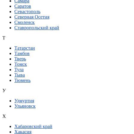
Самара
Саратов
Севастополь
Северная Осетия
Смоленск
Ставропольский край
Т
Татарстан
Тамбов
Тверь
Томск
Тула
Тыва
Тюмень
У
Удмуртия
Ульяновск
Х
Хабаровский край
Хакасия