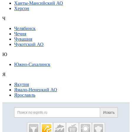
Ханты-Мансийский АО
Херсон
Ч
Челябинск
Чечня
Чувашия
Чукотский АО
Ю
Южно-Сахалинск
Я
Якутия
Ямало-Ненецкий АО
Ярославль
Дополнительная информация
Поиск по сайту и ссылк
Искать
Cсылки на полезные проекты