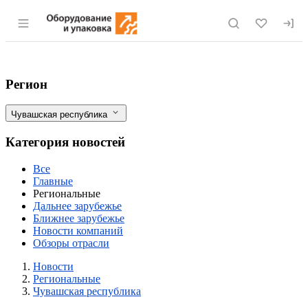
Раздел навигации по сайту eqinfo.ru
Чувашторгтехника выпустила новую ко
Фильтры
Регион
Чувашская республика
Категория новостей
Все
Главные
Региональные
Дальнее зарубежье
Ближнее зарубежье
Новости компаний
Обзоры отрасли
Новости
Разделы
Новости
Региональные
Чувашская республика