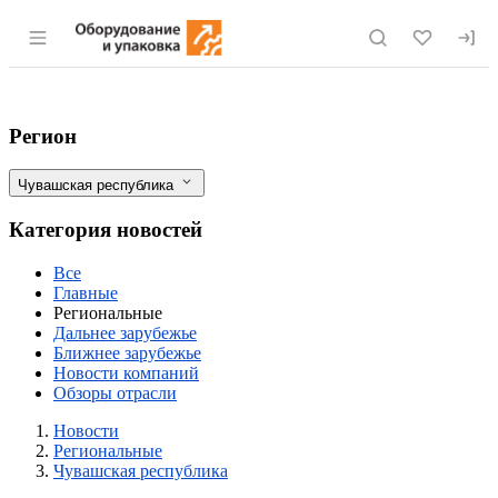
Раздел навигации по сайту eqinfo.ru
Субсидии на сельхозтехнику в Чувашии
Фильтры
Регион
Чувашская республика
Категория новостей
Все
Главные
Региональные
Дальнее зарубежье
Ближнее зарубежье
Новости компаний
Обзоры отрасли
Новости
Разделы
Новости
Региональные
Чувашская республика