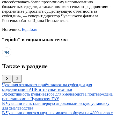
способствовать более прозрачному использованию
бюджетных средств, а также поможет сельхозпредприятиям в
перспективе упростить существующую отчетность за
субсидии», — говорит директор Чувашского филиала
Россельхозбанка Ирина Письменская.
Источник:
Eqinfo.ru
“
eqinfo
” в социальных сетях:
Также в разделе
Иллюстрация новости
Чувашия открывает приём заявок на субсидии для
модернизации АПК и закупки техники
Иллюстрация новости
Эффективность культиватора для хмелеводства подтверждена
испытаниями в Чувашском ГАУ
Иллюстрация новости
В Чувашии испытали первую агровольтаическую установку
для хмелеводства
Иллюстрация новости
В Чувашии строится крупная молочная ферма на 4800 голов с