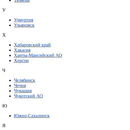
Тюмень
У
Удмуртия
Ульяновск
Х
Хабаровский край
Хакасия
Ханты-Мансийский АО
Херсон
Ч
Челябинск
Чечня
Чувашия
Чукотский АО
Ю
Южно-Сахалинск
Я