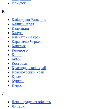
Иркутск
К
Кабардино-Балкария
Калининград
Калмыкия
Калуга
Камчатский край
Карачаево-Черкесия
Карелия
Кемерово
Киров
Коми
Кострома
Краснодарский край
Красноярский край
Крым
Курган
Курск
Л
Ленинградская область
Липецк