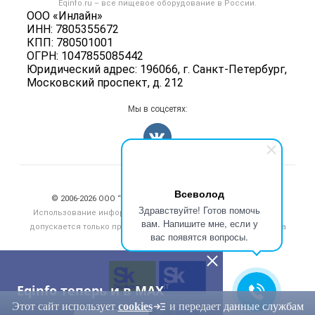
Eqinfo.ru – все
пищевое оборудование
в России.
Б/у оборудование
Политика обработки персональных данных
ООО «Инлайн»
Вакансии
ИНН: 7805355672
Для СМИ
КПП: 780501001
Информация о компаниях
ОГРН: 1047855085442
Добавить объявление
Юридический адрес: 196066, г. Санкт-Петербург,
Московский проспект, д. 212
Карта объявлений
Мы в соцсетях:
Счетчики, авторское право, логотипы
Всеволод
© 2006‑2026 ООО “Инлайн”. 12+ Все права защищены.
Здравствуйте! Готов помочь
Использование информации, размещенной на данном сайте,
вам. Напишите мне, если у
допускается только при размещении активной гиперссылки на
вас появятся вопросы.
сайт
eqinfo.ru
Eqinfo теперь и в MAX
Этот сайт использует
cookies
и передает данные службам