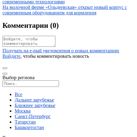
современными технологиями
Иллюстрация новости
На молочной ферме «Ольдеевская» открыт новый корпус с
современным оборудованием для кормления
Комментарии (
0
)
Получать на e‑mail уведомления о новых комментариях
Войдите
, чтобы комментировать новость
Выбор региона
Поиск региона
Все
Дальнее зарубежье
Ближнее зарубежье
Москва
Санкт-Петербург
Татарстан
Башкортостан