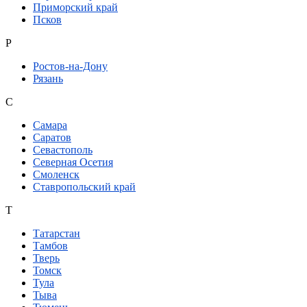
Приморский край
Псков
Р
Ростов-на-Дону
Рязань
С
Самара
Саратов
Севастополь
Северная Осетия
Смоленск
Ставропольский край
Т
Татарстан
Тамбов
Тверь
Томск
Тула
Тыва