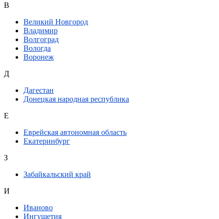
В
Великий Новгород
Владимир
Волгоград
Вологда
Воронеж
Д
Дагестан
Донецкая народная республика
Е
Еврейская автономная область
Екатеринбург
З
Забайкальский край
И
Иваново
Ингушетия