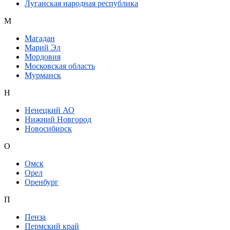
Луганская народная республика
М
Магадан
Марий Эл
Мордовия
Московская область
Мурманск
Н
Ненецкий АО
Нижний Новгород
Новосибирск
О
Омск
Орел
Оренбург
П
Пенза
Пермский край